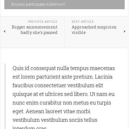
Access participate subtle torn
PREVIOUS ARTICLE
NEXT ARTICLE
Bigger announcement
Approached suspicion
badly she's paused
visible
Quis id consequat nulla tempus maecenas
est lorem parturient ante pretium. Lacinia
faucibus consectetuer vestibulum elit
quisque at et ultrices sed libero. Ut nam eu
nunc enim curabitur non metus eu turpis
eget. Aenean laoreet vitae morbi
vestibulum vestibulum sociis tellus
interdum cras.